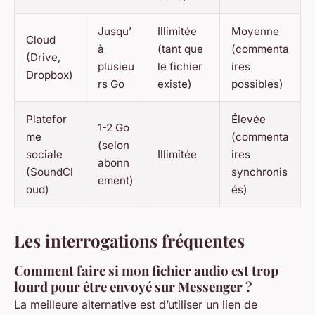
Jusqu’
Illimitée
Moyenne
Cloud
à
(tant que
(commenta
(Drive,
plusieu
le fichier
ires
Dropbox)
rs Go
existe)
possibles)
Platefor
Élevée
1-2 Go
me
(commenta
(selon
sociale
Illimitée
ires
abonn
(SoundCl
synchronis
ement)
oud)
és)
Les interrogations fréquentes
Comment faire si mon fichier audio est trop
lourd pour être envoyé sur Messenger ?
La meilleure alternative est d’utiliser un lien de