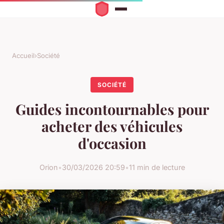
Accueil
›
Société
SOCIÉTÉ
Guides incontournables pour
acheter des véhicules
d'occasion
Orion
•
30/03/2026 20:59
•
11 min de lecture