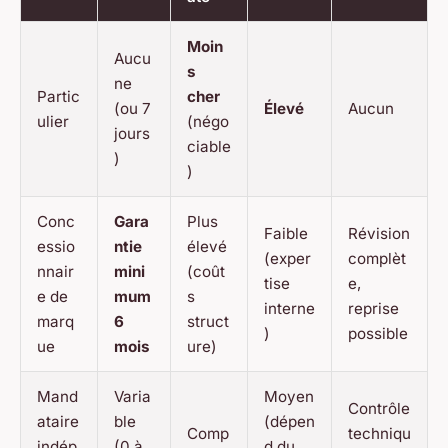
Moin
Aucu
s
ne
Partic
cher
(ou 7
Élevé
Aucun
ulier
(négo
jours
ciable
)
)
Conc
Gara
Plus
Faible
Révision
essio
ntie
élevé
(exper
complèt
nnair
mini
(coût
tise
e,
e de
mum
s
interne
reprise
marq
6
struct
)
possible
ue
mois
ure)
Mand
Varia
Moyen
Contrôle
ataire
ble
(dépen
Comp
techniqu
indép
(0 à
d du