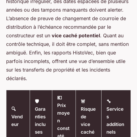
historique irrégulier, des dates espacées de plusieurs
années ou des tampons manquants doivent alerter.
L’absence de preuve de changement de courroie de
distribution à l’échéance recommandée par le
constructeur est un
vice caché potentiel
. Quant au
contrôle technique, il doit être complet, sans mention
ambiguë. Enfin, les rapports HistoVec, bien que
parfois incomplets, offrent une vue d’ensemble utile
sur les transferts de propriété et les incidents
déclarés.
💶
🛡️
🚨
🔧
Prix
🔍
Gara
Risque
Service
moye
Vend
nties
de
s
n
eur
inclu
vice
addition
const
ses
caché
nels
até