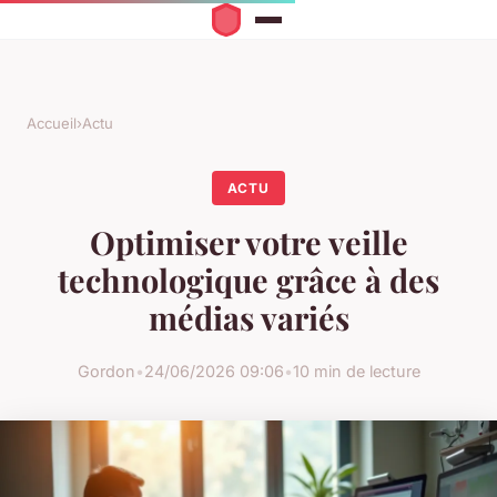
Accueil
›
Actu
ACTU
Optimiser votre veille
technologique grâce à des
médias variés
Gordon
•
24/06/2026 09:06
•
10 min de lecture