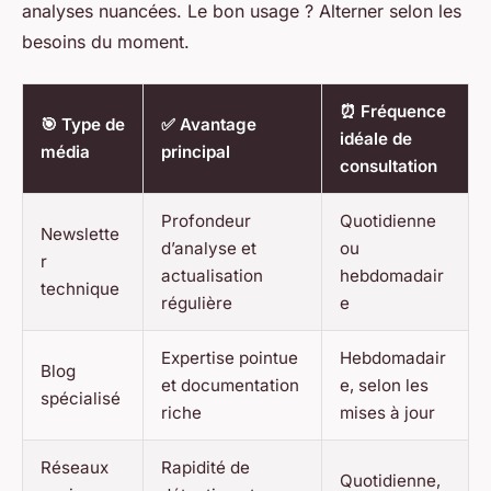
analyses nuancées. Le bon usage ? Alterner selon les
besoins du moment.
⏰ Fréquence
🎯 Type de
✅ Avantage
idéale de
média
principal
consultation
Profondeur
Quotidienne
Newslette
d’analyse et
ou
r
actualisation
hebdomadair
technique
régulière
e
Expertise pointue
Hebdomadair
Blog
et documentation
e, selon les
spécialisé
riche
mises à jour
Réseaux
Rapidité de
Quotidienne,