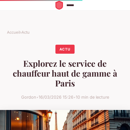
Accueil
›
Actu
ACTU
Explorez le service de
chauffeur haut de gamme à
Paris
Gordon
•
16/03/2026 15:26
•
10 min de lecture