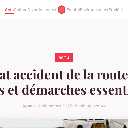
Actu
Culture
Divertissement
Emploi
Environnement
Société
ACTU
t accident de la route
s et démarches essent
Adam
•
16 décembre 2025
•
8 min de lecture