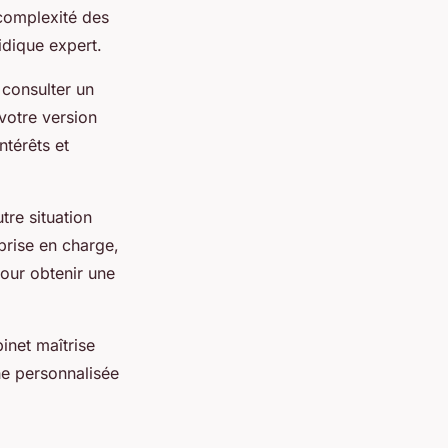
complexité des
idique expert.
 consulter un
votre version
ntérêts et
re situation
prise en charge,
pour obtenir une
inet maîtrise
e personnalisée