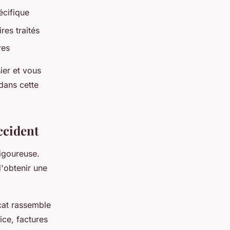
écifique
es traités
res
ier et vous
dans cette
ccident
igoureuse.
'obtenir une
cat rassemble
ice, factures