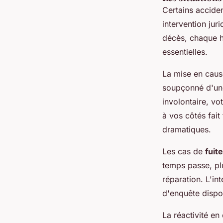
Certains accide
intervention jur
décès, chaque h
essentielles.
La mise en cause
soupçonné d'une
involontaire, vo
à vos côtés fait
dramatiques.
Les cas de
fuit
temps passe, plu
réparation. L'in
d'enquête dispo
La réactivité en