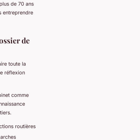
 plus de 70 ans
s entreprendre
ossier de
ire toute la
e réflexion
abinet comme
onnaissance
tiers.
actions routières
marches