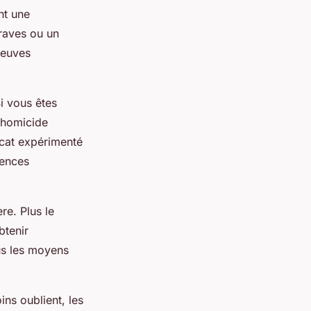
nt une
graves ou un
reuves
i vous êtes
'homicide
ocat expérimenté
uences
re. Plus le
btenir
ous les moyens
ins oublient, les