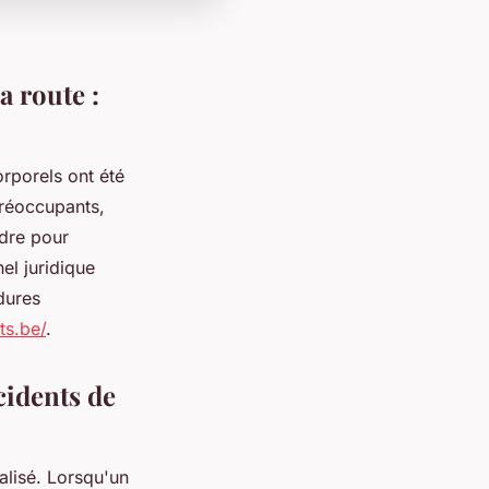
 route :
rporels ont été
préoccupants,
dre pour
el juridique
dures
ts.be/
.
cidents de
alisé. Lorsqu'un